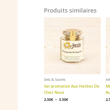
Produits similaires
Sels & Sucres
Se
Sel aromatisé Aux Herbes De
Mi
Chez Nous
A
Plage
2.50
€
–
5.50
€
2.
de
prix :