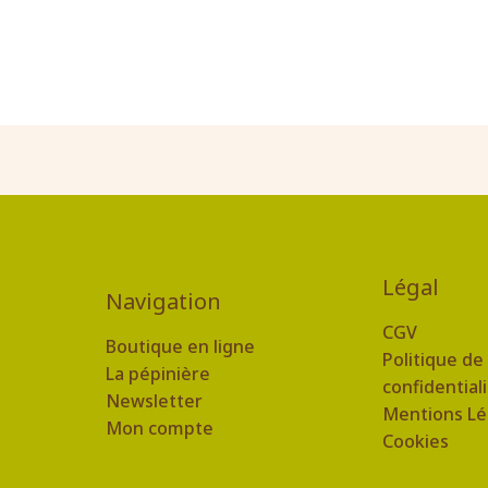
Légal
Navigation
CGV
Boutique en ligne
Politique de
La pépinière
confidential
Newsletter
Mentions Lé
Mon compte
Cookies