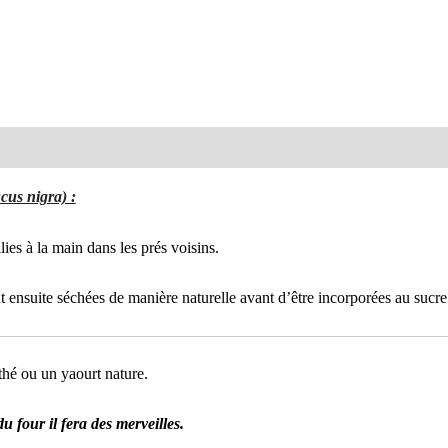
émentaires
us nigra) :
ies à la main dans les prés voisins.
ont ensuite séchées de manière naturelle avant d’être incorporées au sucr
 thé ou un yaourt nature.
u four il fera des merveilles.