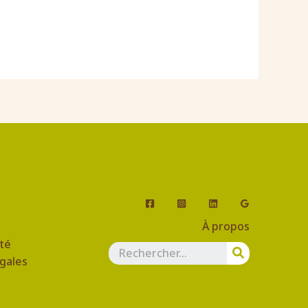
À propos
ité
gales