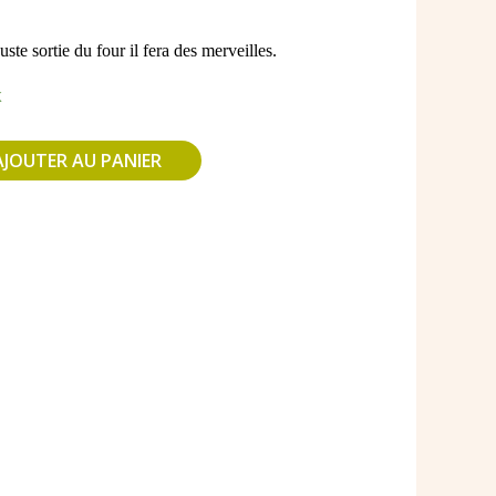
uste sortie du four il fera des merveilles.
el
k
€.
AJOUTER AU PANIER