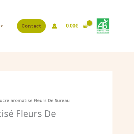
Sucre
tuel
aromatisé
t :
Fleurs
40€.
De
0.00
€
Contact
Sureau
Sucre aromatisé Fleurs De Sureau
isé Fleurs De