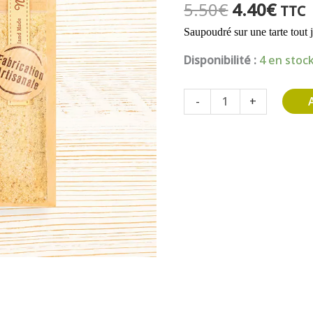
Le
Le
5.50
€
4.40
€
TTC
prix
prix
Saupoudré sur une tarte tout j
initial
actu
était :
est :
Disponibilité :
4 en stoc
5.50€.
4.40
quantité
-
+
de
Sucre
aromatisé
Fleurs
De
Sureau