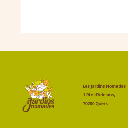
2.50€
à
5.50€
Les Jardins Nomades
1 Rte d'Adelans,
70200 Quers