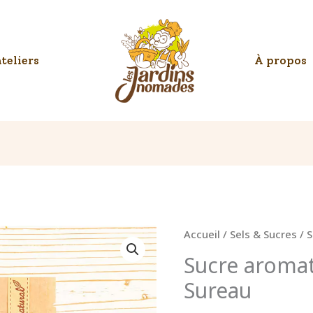
initial
ac
était :
es
5.50€.
4.
teliers
À propos
Accueil
/
Sels & Sucres
/ 
Sucre aromat
Sureau