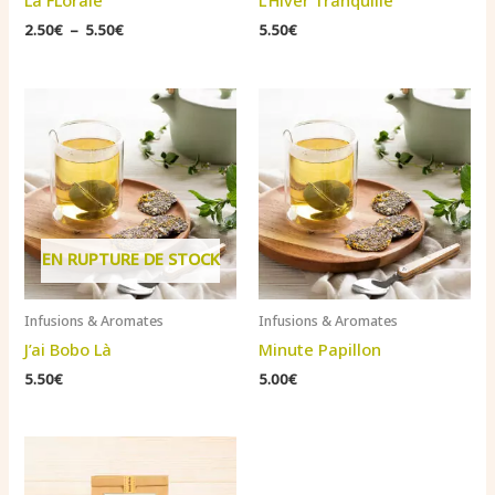
La FLorale
L’Hiver Tranquille
Plage
2.50
€
–
5.50
€
5.50
€
de
prix :
2.50€
à
5.50€
EN RUPTURE DE STOCK
Infusions & Aromates
Infusions & Aromates
J’ai Bobo Là
Minute Papillon
5.50
€
5.00
€