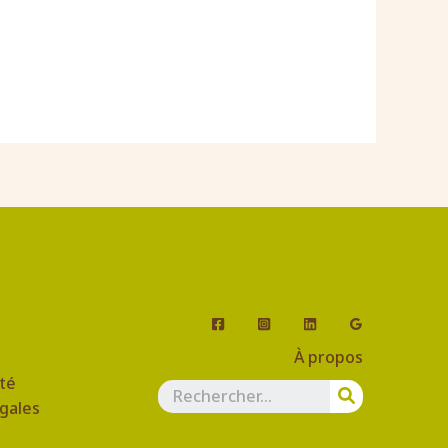
À propos
ité
gales