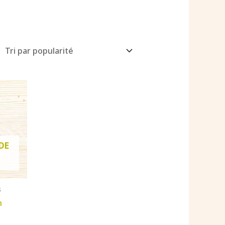
DE
s
n