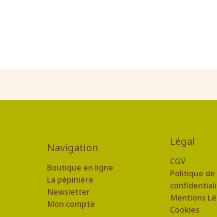
Légal
Navigation
CGV
Boutique en ligne
Politique de
La pépinière
confidential
Newsletter
Mentions Lé
Mon compte
Cookies