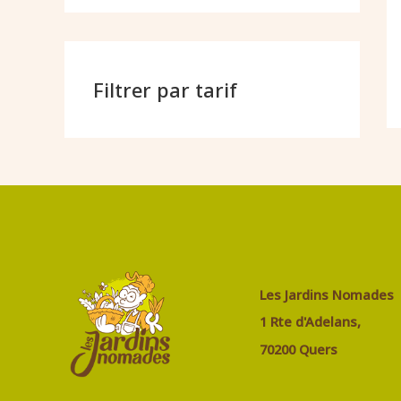
Filtrer par tarif
Les Jardins Nomades
1 Rte d'Adelans,
70200 Quers