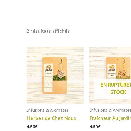
Trié
2 résultats affichés
par
popularité
EN RUPTURE 
STOCK
Infusions & Aromates
Infusions & Aromate
Herbes de Chez Nous
Fraîcheur Au Jardi
4.50
€
4.50
€