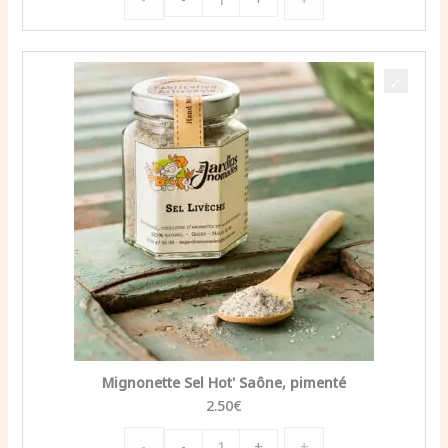
de
Mignonette
Sel
aux
Herbes
de
Chez
Nous
et
Coriandre
Mignonette Sel Hot' Saône, pimenté
2.50
€
quantité
-
+
-
+