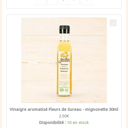
de
Mignonette
Sel
Hot'
Saône,
pimenté
Vinaigre aromatisé Fleurs de Sureau - mignonette 30ml
2.50
€
Disponibilité :
10 en stock