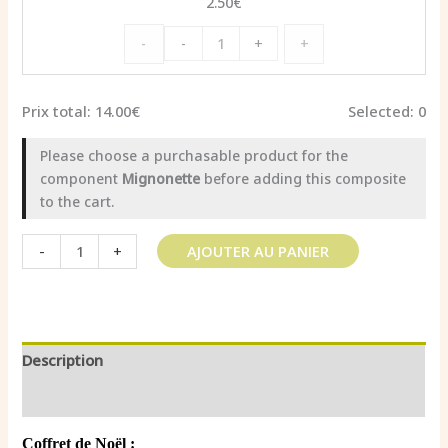
2.50
€
quantité
-
+
-
+
de
Mignonette
Sel
Prix total:
14.00
€
Selected:
0
aromatisé
Basilic
Please choose a purchasable product for the
component
Mignonette
before adding this composite
to the cart.
quantité
-
+
AJOUTER AU PANIER
de
Coffret
Noël
5
mignonettes
Description
Informations complémentaires
Coffret de Noël :