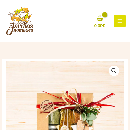
Aller
au
contenu
0.00
€