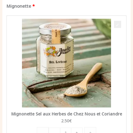
Mignonette
Mignonette Sel aux Herbes de Chez Nous et Coriandre
2.50
€
quantité
-
+
-
+