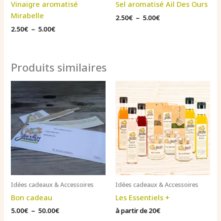
Vinaigre aromatisé
Sel aromatisé Ail Des Ours
Mirabelle
Plage
2.50
€
–
5.00
€
de
Plage
2.50
€
–
5.00
€
prix :
de
2.50€
prix :
à
2.50€
5.00€
à
Produits similaires
5.00€
Idées cadeaux & Accessoires
Idées cadeaux & Accessoires
Bon cadeau
Les Essentiels +
Plage
5.00
€
–
50.00
€
à partir de 20€
de