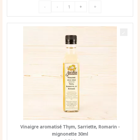
quantité
-
+
-
+
de
Vinaigre
aromatisé
Coco
Jaune
Vinaigre aromatisé Thym, Sarriette, Romarin -
mignonette 30ml