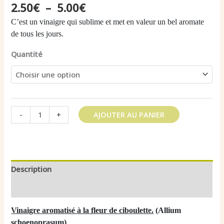
Plage
2.50
€
–
5.00
€
de
C’est un vinaigre qui sublime et met en valeur un bel aromate
prix :
de tous les jours.
2.50€
à
Quantité
5.00€
quantité
-
+
AJOUTER AU PANIER
de
Vinaigre
aromatisé
Fleurs
de
Description
Ciboulette
Informations complémentaires
Vinaigre aromatisé à la fleur de ciboulette.
(Allium
schoenoprasum)