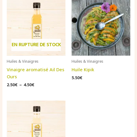
EN RUPTURE DE STOCK
Huiles & Vinaigres
Huiles & Vinaigres
Vinaigre aromatisé Ail Des
Huile Kipik
Ours
5.50
€
Plage
2.50
€
–
4.50
€
de
prix :
2.50€
à
4.50€