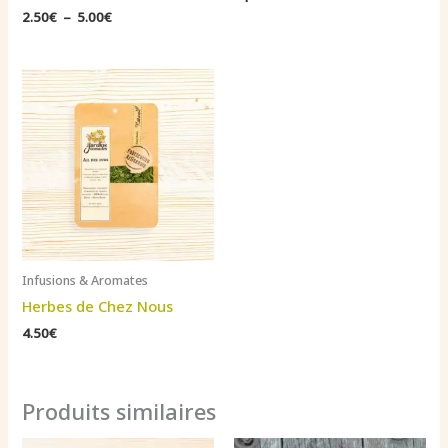
Plage
2.50
€
–
5.00
€
de
prix :
2.50€
à
5.00€
Infusions & Aromates
Herbes de Chez Nous
4.50
€
Produits similaires