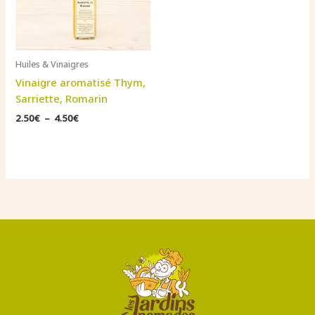
Huiles & Vinaigres
Vinaigre aromatisé Thym,
Sarriette, Romarin
Plage
2.50
€
–
4.50
€
de
prix :
2.50€
à
4.50€