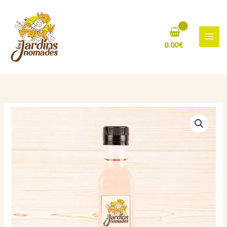
Aller
au
contenu
0.00
€