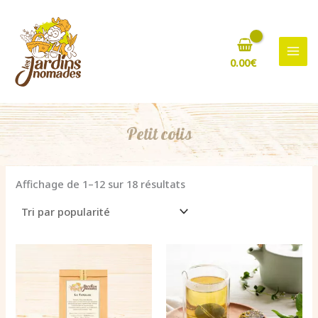
Aller
au
contenu
0.00
€
Petit colis
Trié
Affichage de 1–12 sur 18 résultats
par
popularité